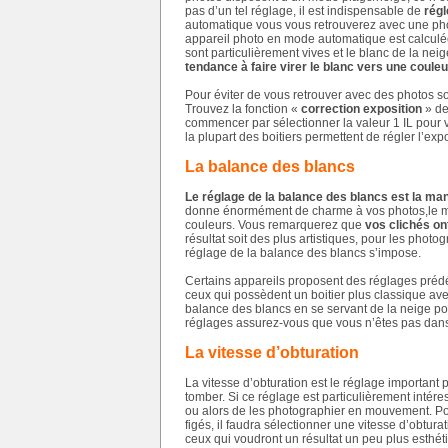
pas d’un tel réglage, il est indispensable de
régl
automatique vous vous retrouverez avec une phot
appareil photo en mode automatique est calculée
sont particulièrement vives et le blanc de la nei
tendance à faire virer le blanc vers une couleu
Pour éviter de vous retrouver avec des photos so
Trouvez la fonction «
correction exposition
» de
commencer par sélectionner la valeur 1 IL pour vo
la plupart des boitiers permettent de régler l’expo
La balance des blancs
Le réglage de la balance des blancs est la ma
donne énormément de charme à vos photos,le ma
couleurs. Vous remarquerez que
vos clichés on
résultat soit des plus artistiques, pour les phot
réglage de la balance des blancs s’impose.
Certains appareils proposent des réglages prédéfi
ceux qui possèdent un boitier plus classique av
balance des blancs en se servant de la neige pou
réglages assurez-vous que vous n’êtes pas dans
La vitesse d’obturation
La vitesse d’obturation est le réglage important 
tomber. Si ce réglage est particulièrement intéres
ou alors de les photographier en mouvement. Po
figés, il faudra sélectionner une vitesse d’obtura
ceux qui voudront un résultat un peu plus esthét