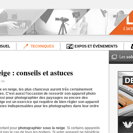
ISUEL
TECHNIQUES
EXPOS ET ÉVÈNEMENTS
ge : conseils et astuces
6:34
re en neige, les plus chanceux auront très certainement
tes. C’est aussi l’occasion de ressortir son appareil photo
aussi pour photographier des paysages ou encore des
ige est un exercice qui requière de bien régler son appareil
estes indispensables pour les photographes dans leur ordre
portant pour
photographier sous la neige
. Si certains appareils
pas le cas de tous les boitiers. Si votre appareil ne bénéficie