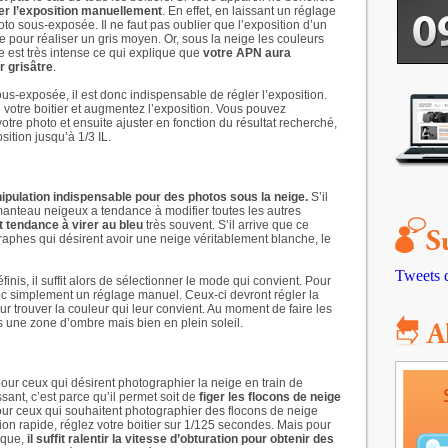
er l’exposition manuellement
. En effet, en laissant un réglage
o sous-exposée. Il ne faut pas oublier que l’exposition d’un
 pour réaliser un gris moyen. Or, sous la neige les couleurs
ge est très intense ce qui explique que
votre APN aura
r grisâtre
.
us-exposée, il est donc indispensable de régler l’exposition.
 votre boitier et augmentez l’exposition. Vous pouvez
tre photo et ensuite ajuster en fonction du résultat recherché,
sition jusqu’à 1/3 IL.
nipulation indispensable pour des photos sous la neige.
S’il
nteau neigeux a tendance à modifier toutes les autres
t tendance à virer au bleu
très souvent. S’il arrive que ce
ographes qui désirent avoir une neige véritablement blanche, le
Tweets 
nis, il suffit alors de sélectionner le mode qui convient. Pour
ec simplement un réglage manuel. Ceux-ci devront régler la
r trouver la couleur qui leur convient. Au moment de faire les
 une zone d’ombre mais bien en plein soleil.
pour ceux qui désirent photographier la neige en train de
sant, c’est parce qu’il permet soit de
figer les flocons de neige
ur ceux qui souhaitent photographier des flocons de neige
tion rapide, réglez votre boitier sur 1/125 secondes. Mais pour
ique,
il suffit ralentir la vitesse d’obturation pour obtenir des