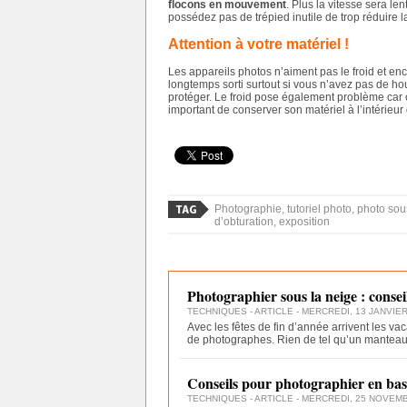
flocons en mouvement
. Plus la vitesse sera len
possédez pas de trépied inutile de trop réduire l
Attention à votre matériel !
Les appareils photos n’aiment pas le froid et enco
longtemps sorti surtout si vous n’avez pas de 
protéger. Le froid pose également problème car ce
important de conserver son matériel à l’intérie
Photographie, tutoriel photo, photo sou
d’obturation, exposition
Photographier sous la neige : conseil
TECHNIQUES
- ARTICLE - MERCREDI, 13 JANVIER 
Avec les fêtes de fin d’année arrivent les va
de photographes. Rien de tel qu’un mantea
Conseils pour photographier en bas
TECHNIQUES
- ARTICLE - MERCREDI, 25 NOVEMB