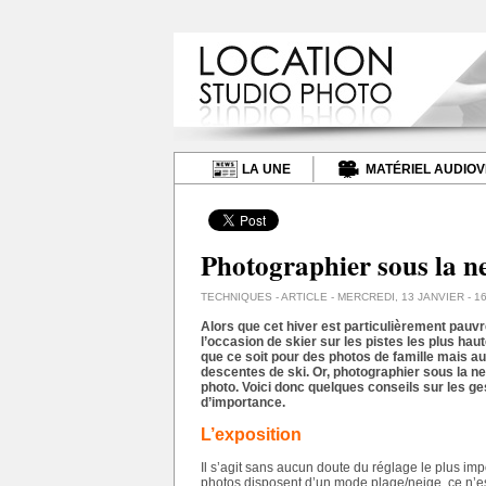
LA UNE
MATÉRIEL AUDIOV
Photographier sous la nei
TECHNIQUES
- ARTICLE - MERCREDI, 13 JANVIER - 1
Alors que cet hiver est particulièrement pauv
l’occasion de skier sur les pistes les plus hau
que ce soit pour des photos de famille mais 
descentes de ski. Or, photographier sous la ne
photo. Voici donc quelques conseils sur les g
d’importance.
L’exposition
Il s’agit sans aucun doute du réglage le plus im
photos disposent d’un mode plage/neige, ce n’est 